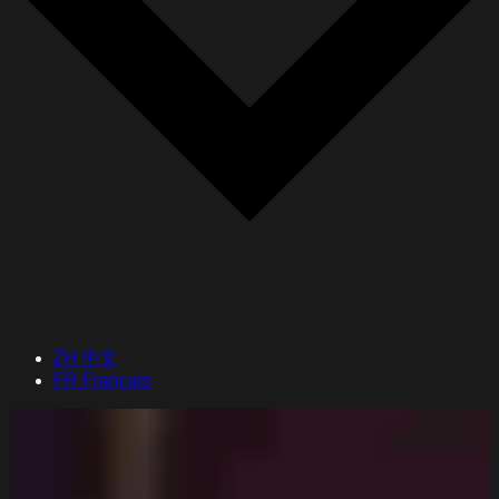
ZH
中文
FR
Français