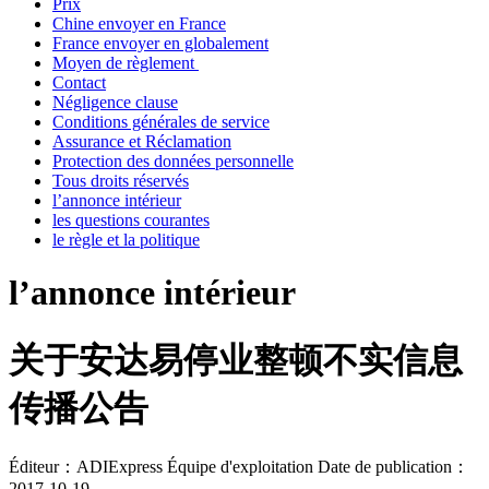
Prix
Chine envoyer en France
France envoyer en globalement
Moyen de règlement
Contact
Négligence clause
Conditions générales de service
Assurance et Réclamation
Protection des données personnelle
Tous droits réservés
l’annonce intérieur
les questions courantes
le règle et la politique
l’annonce intérieur
关于安达易停业整顿不实信息
传播公告
Éditeur：ADIExpress Équipe d'exploitation
Date de publication：
2017-10-19