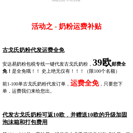
活动之 - 奶粉运费补贴
古戈氏奶粉代发运费全免
39欧
安达易奶粉包税专线一键代发古戈氏奶粉
，
邮费全
免！
是全免哦！！
史上绝无仅有！！！（限
100个名额）
运费全免
前
1-100单古戈氏奶粉代发订单，
，
只要您下
单，运费我们来给您出。
代发古戈氏奶粉可返
10欧
，
并赠送
10欧的升级加固
泡沫箱和打包费用