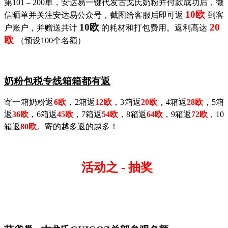
第
101 – 200
单，安达易一键代发古戈氏奶粉并付款成功后，微
10欧
信晒单并关注安达易公众号，截图给客服后即可返
到客
10欧
20
户账户，并赠送共计
的耗材和打包费用。返利高达
欧
（预设
100
个名额）
奶粉包税专线箱箱都有返
寄一箱奶粉返
6欧
，
2箱返
12欧
，
3箱返
20欧
，
4箱返
28欧
，
5箱
返
36欧
，
6箱返
45欧
，
7箱返
54欧
，
8箱返
64欧
，
9箱返
72欧
，
10
箱返
80欧
。寄的越多返的越多！
活动之
- 抽奖