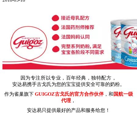
因为专注所以专业，百年经典，独特配方，
安达易携手古戈氏为您的宝宝提供安全可靠的奶粉。
作为雀巢旗下
G
UIGOZ
古戈氏的
官方合作伙伴
，
和
国航一级
代理
，
安达易只提供最好的
产品和服务
给您！