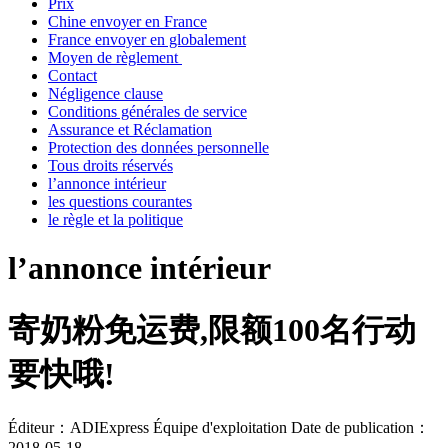
Prix
Chine envoyer en France
France envoyer en globalement
Moyen de règlement
Contact
Négligence clause
Conditions générales de service
Assurance et Réclamation
Protection des données personnelle
Tous droits réservés
l’annonce intérieur
les questions courantes
le règle et la politique
l’annonce intérieur
寄奶粉免运费,限额100名行动
要快哦!
Éditeur：ADIExpress Équipe d'exploitation
Date de publication：
2018-05-18